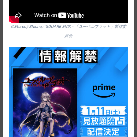
©Etorouji Shiono／SQUARE ENIX・「ユーベルブラット」製作委
員会