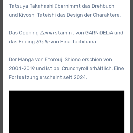
Tatsuya Takahashi übernimmt das Drehbuch
und Kiyoshi Tateishi das Design der Charaktere.
Das Opening
Zainin
stammt von GARNiDELiA und
das Ending
Stella
von Hina Tachibana.
Der Manga von Etorouji Shiono erschien von
2004-2019 und ist bei Crunchyroll erhältlich. Eine
Fortsetzung erscheint seit 2024.