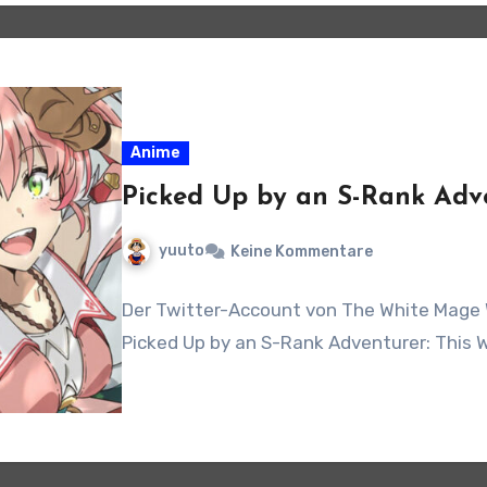
Anime
Picked Up by an S-Rank Adve
yuuto
Keine Kommentare
Der Twitter-Account von The White Mage 
Picked Up by an S-Rank Adventurer: This W