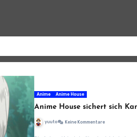
Anime
Anime House
Anime House sichert sich Ka
yuuto
Keine Kommentare