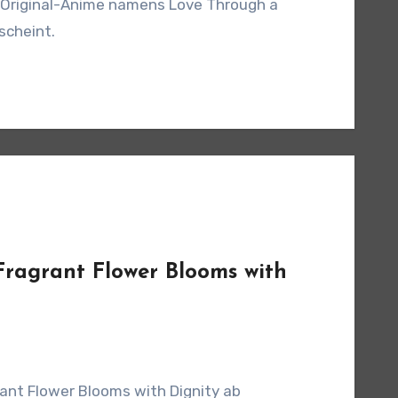
m Original-Anime namens Love Through a
scheint.
 Fragrant Flower Blooms with
rant Flower Blooms with Dignity ab