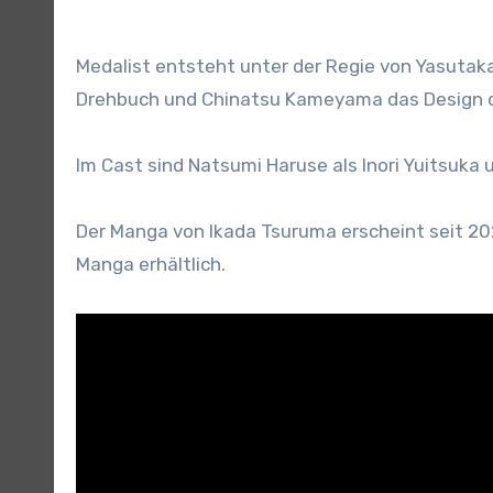
Medalist entsteht unter der Regie von Yasuta
Drehbuch und Chinatsu Kameyama das Design d
Im Cast sind Natsumi Haruse als Inori Yuitsuka
Der Manga von Ikada Tsuruma erscheint seit 202
Manga erhältlich.