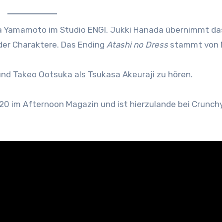
ka Yamamoto im Studio ENGI. Jukki Hanada übernimmt da
er Charaktere. Das Ending
Atashi no Dress
stammt von 
 und Takeo Ootsuka als Tsukasa Akeuraji zu hören.
0 im Afternoon Magazin und ist hierzulande bei Crunchy