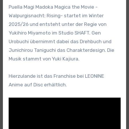
Puella Magi Madoka Magica the Movie -
Walpurgisnacht: Rising- startet im Winter
2025/26 und entsteht unter der Regie von
Yukihiro Miyamoto im Studio SHAFT. Gen
Urobuchi übernimmt dabei das Drehbuch und
Junichirou Taniguchi das Charakterdesign. Die
Musik stammt von Yuki Kajiura.
Hierzulande ist das Franchise bei LEONINE
Anime auf Disc erhältlich.