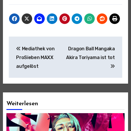
Beitragsnavigation
Mediathek von
Dragon Ball Mangaka
ProSieben MAXX
Akira Toriyama ist tot
aufgelöst
Weiterlesen