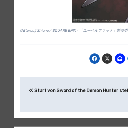
©Etorouji Shiono／SQUARE ENIX・「ユーベルブラット」製作
Beitragsnavigation
Start von Sword of the Demon Hunter ste