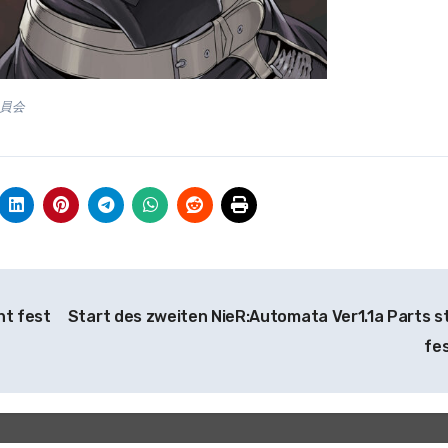
委員会
ht fest
Start des zweiten NieR:Automata Ver1.1a Parts s
fe