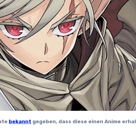
eute
bekannt
gegeben, dass diese einen Anime erha