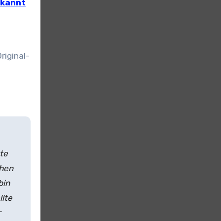
kannt
riginal-
te
ehen
bin
llte
r