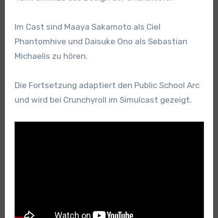
Im Cast sind Maaya Sakamoto als Ciel
Phantomhive und Daisuke Ono als Sebastian
Michaelis zu hören.
Die Fortsetzung adaptiert den Public School Arc
und wird bei Crunchyroll im Simulcast gezeigt.