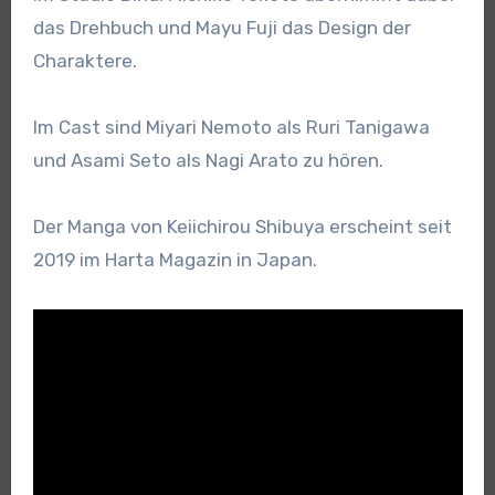
das Drehbuch und Mayu Fuji das Design der
Charaktere.
Im Cast sind Miyari Nemoto als Ruri Tanigawa
und Asami Seto als Nagi Arato zu hören.
Der Manga von Keiichirou Shibuya erscheint seit
2019 im Harta Magazin in Japan.