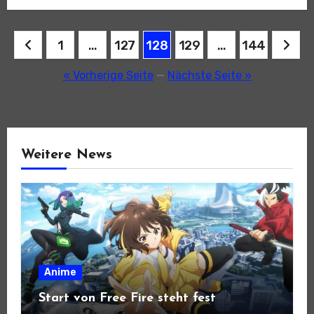
Seitennummerierung
1
…
127
128
129
…
144
der
« Vorherige Seite
—
Nächste Seite »
Beiträge
Weitere News
Anime
Start von Free Fire steht fest