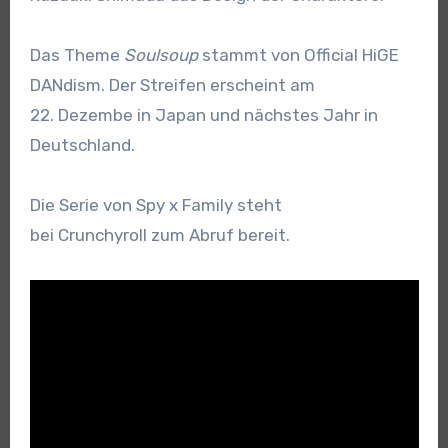
Das Theme
Soulsoup
stammt von Official HiGE
DANdism. Der Streifen erscheint am
22. Dezembe in Japan und nächstes Jahr in
Deutschland.
Die Serie von Spy x Family steht
bei Crunchyroll zum Abruf bereit.