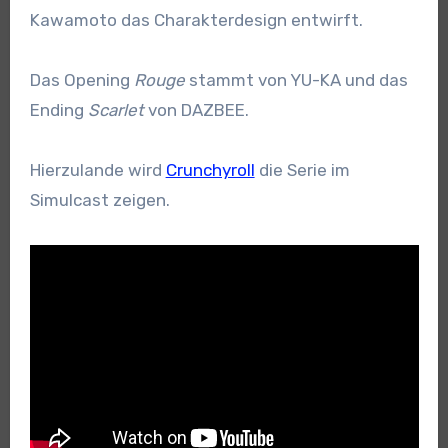
Kawamoto das Charakterdesign entwirft.
Das Opening
Rouge
stammt von YU-KA und das
Ending
Scarlet
von DAZBEE.
Hierzulande wird
Crunchyroll
die Serie im
Simulcast zeigen.