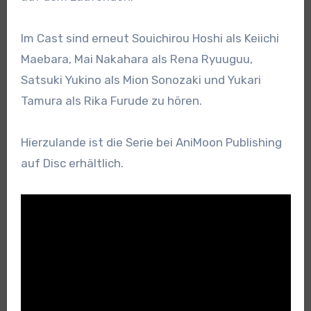
Im Cast sind erneut Souichirou Hoshi als Keiichi
Maebara, Mai Nakahara als Rena Ryuuguu,
Satsuki Yukino als Mion Sonozaki und Yukari
Tamura als Rika Furude zu hören.
Hierzulande ist die Serie bei AniMoon Publishing
auf Disc erhältlich.