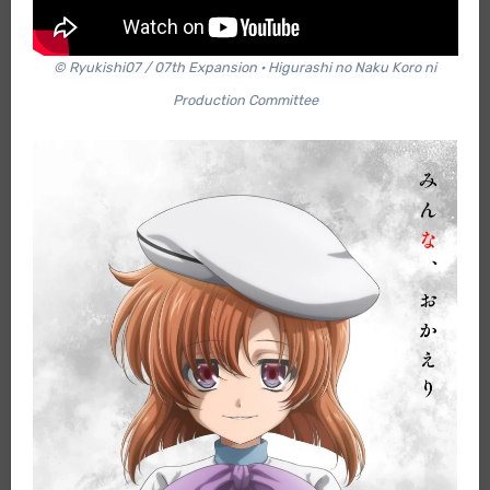
© Ryukishi07 / 07th Expansion · Higurashi no Naku Koro ni
Production Committee