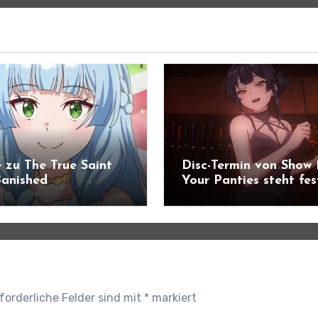
 zu The True Saint
Disc-Termin von Show
anished
Your Panties steht fes
ündigt
forderliche Felder sind mit
*
markiert