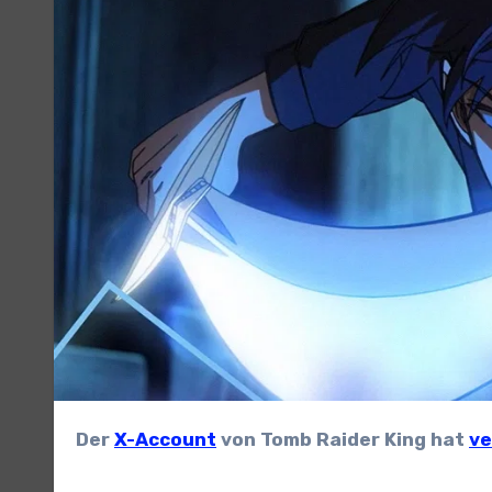
Der
X-Account
von Tomb Raider King hat
ve