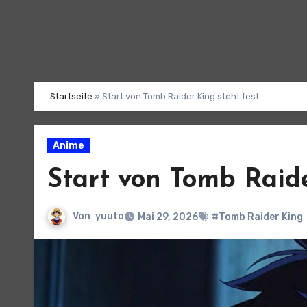
Startseite
»
Start von Tomb Raider King steht fest
Anime
Start von Tomb Raide
Von
yuuto
Mai 29, 2026
#Tomb Raider King