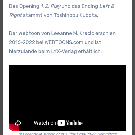
Das Opening
1, 2, Play
und das Ending
Left &
Right
stammt von Toshinobu Kubota.
Der Webtoon von Leeanne M. Krecic erschien
2016-2022 bei WEBTOONS.com und ist
hierzulande beim LYX-Verlag erhältlich.
© Leeanne M. Krecic / Let’s Play Production Committee