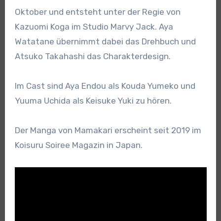
Oktober und entsteht unter der Regie von
Kazuomi Koga im Studio Marvy Jack. Aya
Watatane übernimmt dabei das Drehbuch und
Atsuko Takahashi das Charakterdesign.
Im Cast sind Aya Endou als Kouda Yumeko und
Yuuma Uchida als Keisuke Yuki zu hören.
Der Manga von Mamakari erscheint seit 2019 im
Koisuru Soiree Magazin in Japan.