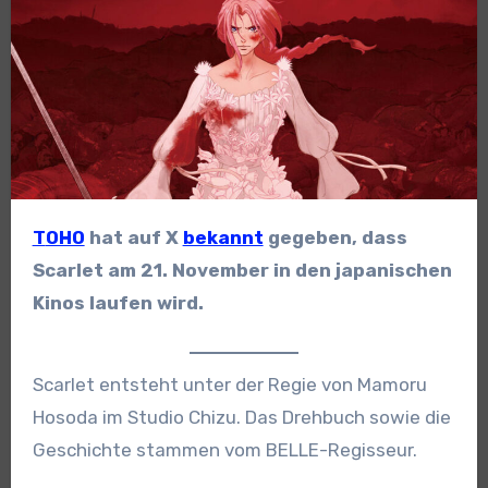
TOHO
hat auf X
bekannt
gegeben, dass
Scarlet am 21. November in den japanischen
Kinos laufen wird.
Scarlet entsteht unter der Regie von Mamoru
Hosoda im Studio Chizu. Das Drehbuch sowie die
Geschichte stammen vom BELLE-Regisseur.