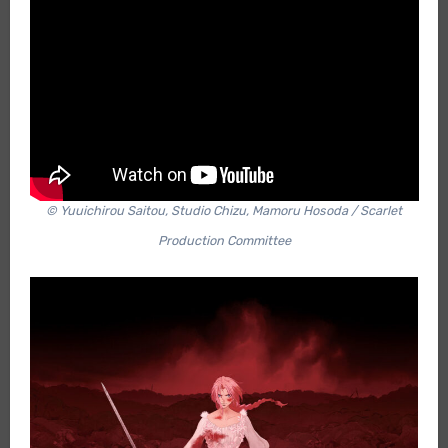
© Yuuichirou Saitou, Studio Chizu, Mamoru Hosoda / Scarlet
Production Committee