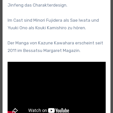
Jinfeng das Charakterdesign.
Im Cast sind Minori Fujidera als Sae Iwata und
Yuuki Ono als Kouki Kamishiro zu hören.
Der Manga von Kazune Kawahara erscheint seit
2011 im Bessatsu Margaret Magazin.