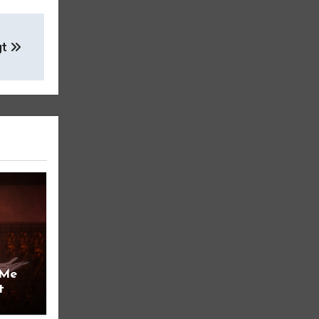
gt
 Me
t