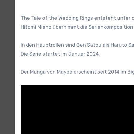
The Tale of the Wedding Rings entsteht unter 
Hitomi Mieno übernimmt die Serienkomposition 
In den Hauptrollen sind Gen Satou als Haruto Sa
Die Serie startet im Januar 2024.
Der Manga von Maybe erscheint seit 2014 im Big 