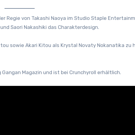
der Regie von Takashi Naoya im Studio Staple Entertainm
und Saori Nakashiki das Charakterdesign.
tou sowie Akari Kitou als Krystal Novaty Nokanatika zu 
Gangan Magazin und ist bei Crunchyroll erhältlich.