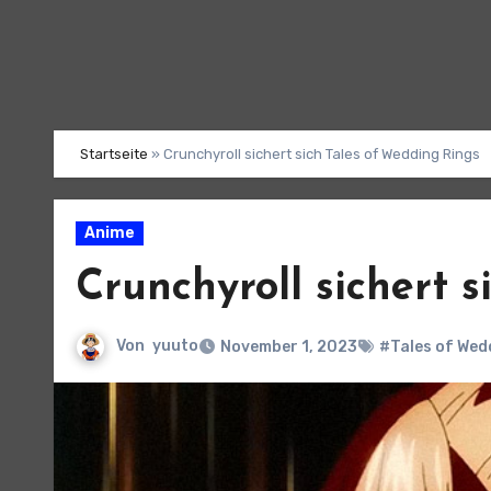
Startseite
»
Crunchyroll sichert sich Tales of Wedding Rings
Anime
Crunchyroll sichert 
Von
yuuto
November 1, 2023
#Tales of Wed