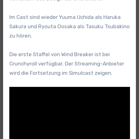
Im Cast sind wieder Yuuma Uchida als Haruka
Sakura und Ryouta Oosaka als Tasuku Tsubakino
zu hören.
Die erste Staffel von Wind Breaker ist bei
Crunchyroll verfügbar. Der Streaming-Anbieter
wird die Fortsetzung im Simulcast zeigen.