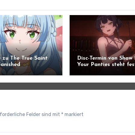
 zu The True Saint
Disc-Termin von Show
anished
Your Panties steht fes
ündigt
forderliche Felder sind mit
*
markiert