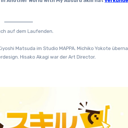
in Another World with My Absurd Skill hat
verkünde
euch auf dem Laufenden.
 Kiyoshi Matsuda im Studio MAPPA. Michiko Yokote übern
esign. Hisako Akagi war der Art Director.