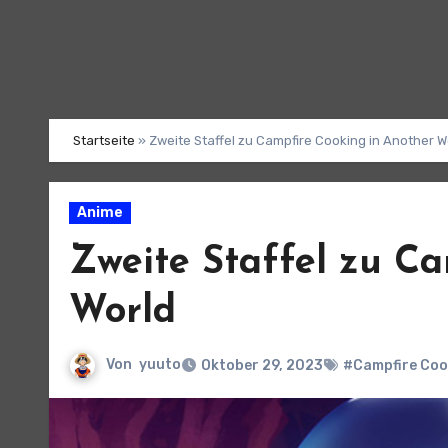
Startseite
»
Zweite Staffel zu Campfire Cooking in Another W
Anime
Zweite Staffel zu C
World
Von
yuuto
Oktober 29, 2023
#Campfire Coo