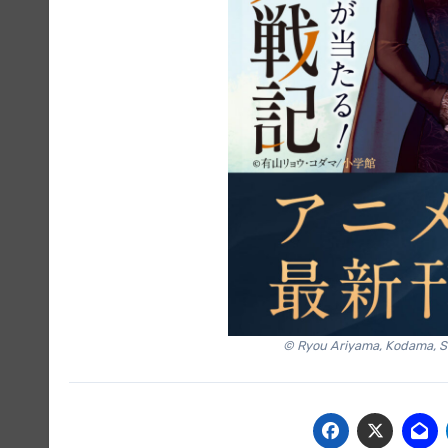
© Ryou Ariyama, Kodama, S