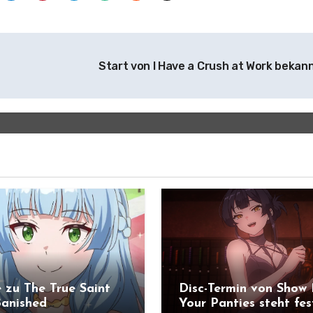
Start von I Have a Crush at Work bekan
 zu The True Saint
Disc-Termin von Show
anished
Your Panties steht fes