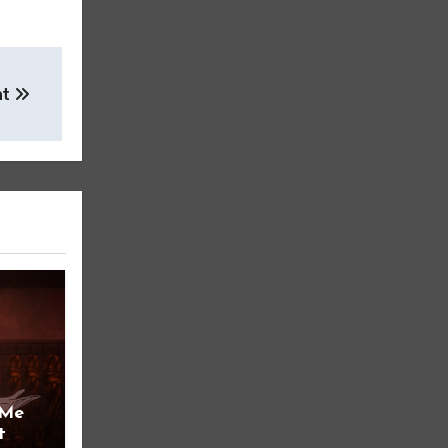
nt
 Me
t