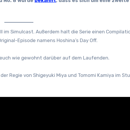
ju No. 8 wurde
bekannt
, dass es sich um eine zweite
ll im Simulcast. Außerdem halt die Serie einen Compilati
riginal-Episode namens Hoshina’s Day Off.
n euch wie gewohnt darüber auf dem Laufenden.
er der Regie von Shigeyuki Miya und Tomomi Kamiya im Stu