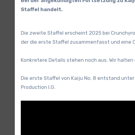
Bei der angekündigten Fortsetzung zu Kai
Staffel handelt.
Die zweite Staffel erscheint 2025 bei Crunchyro
der die erste Staffel zusammenfasst und eine O
Konkretere Details stehen noch aus. Wir halte
Die erste Staffel von Kaiju No. 8 entstand unt
Production I.G.