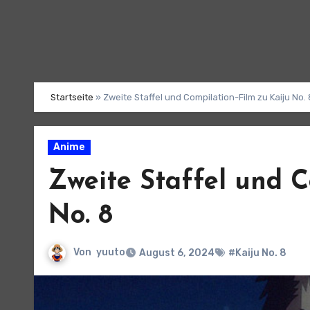
Startseite
»
Zweite Staffel und Compilation-Film zu Kaiju No. 
Anime
Zweite Staffel und C
No. 8
Von
yuuto
August 6, 2024
#Kaiju No. 8