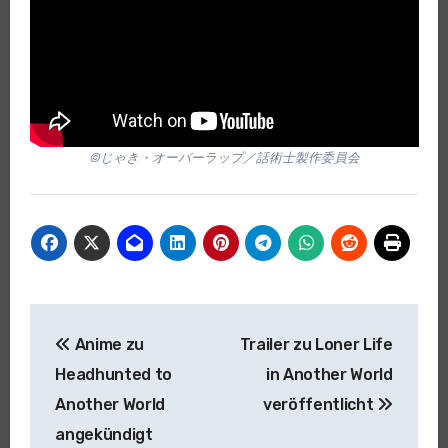
©じゃき・オーバーラップ／話術士製作委員会
Beitragsnavigation
Anime zu
Trailer zu Loner Life
Headhunted to
in Another World
Another World
veröffentlicht
angekündigt