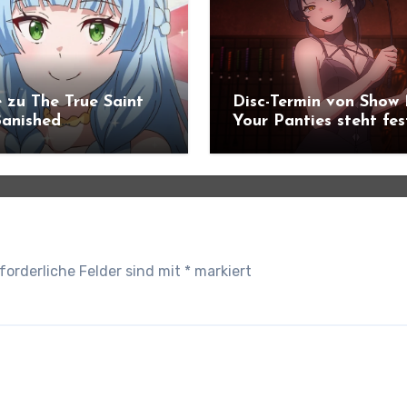
 zu The True Saint
Disc-Termin von Show
anished
Your Panties steht fes
ündigt
forderliche Felder sind mit
*
markiert