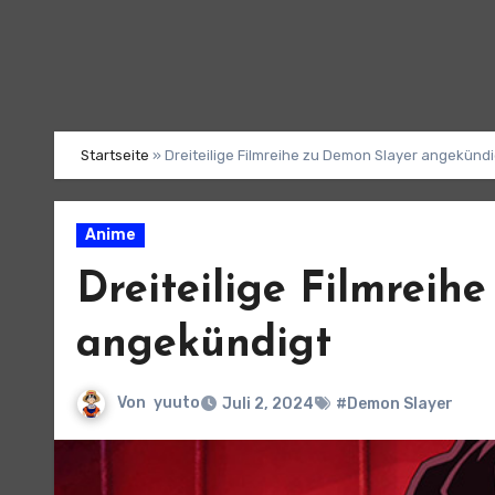
Startseite
»
Dreiteilige Filmreihe zu Demon Slayer angekündi
Anime
Dreiteilige Filmreih
angekündigt
Von
yuuto
Juli 2, 2024
#Demon Slayer