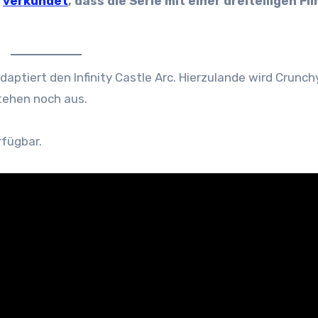
t
verkündet
, dass die Serie mit einer dreiteiligen Fi
aptiert den Infinity Castle Arc. Hierzulande wird Crunchy
stehen noch aus.
rfügbar.