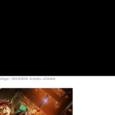
toge / SHUEISHA, Aniplex, ufotable