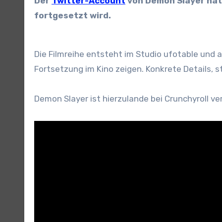
Der
Twitter-Account
von Demon Slayer ha
fortgesetzt wird.
Die Filmreihe entsteht im Studio ufotable und ad
Fortsetzung im Kino zeigen. Konkrete Details, 
Demon Slayer ist hierzulande bei Crunchyroll ve