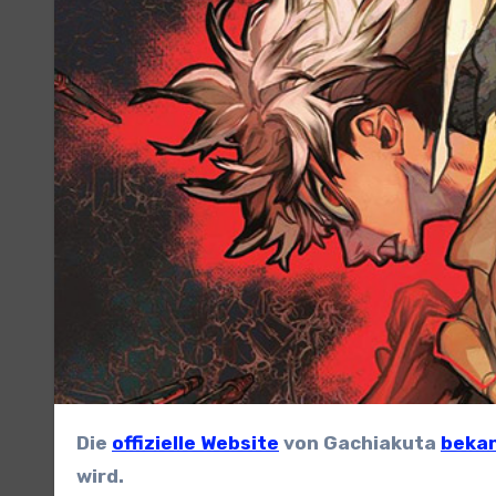
Die
offizielle Website
von Gachiakuta
beka
wird.