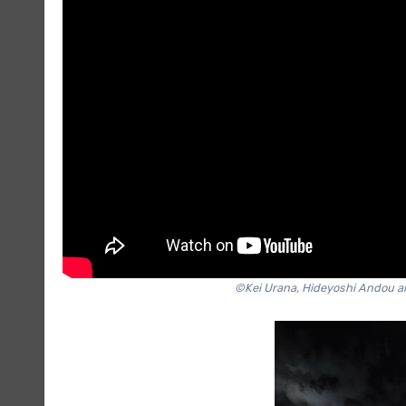
©Kei Urana, Hideyoshi Andou