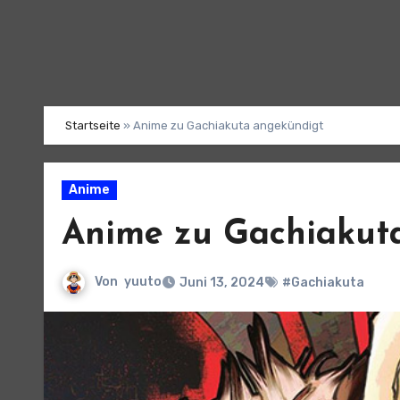
Startseite
»
Anime zu Gachiakuta angekündigt
Anime
Anime zu Gachiakut
Von
yuuto
Juni 13, 2024
#Gachiakuta