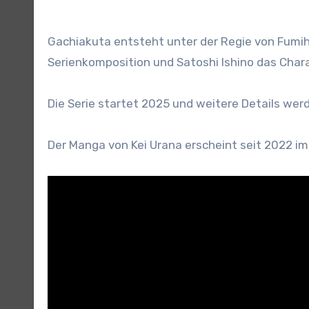
Gachiakuta entsteht unter der Regie von Fumi
Serienkomposition und Satoshi Ishino das Char
Die Serie startet 2025 und weitere Details wer
Der Manga von Kei Urana erscheint seit 2022 im 