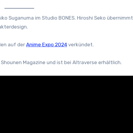
hiko Suganuma im Studio BONES. Hiroshi Seko übernimmt
akterdesign.
den auf der
Anime Expo 2024
verkündet.
Shounen Magazine und ist bei Altraverse erhältlich.