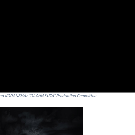
 and KODANSHA/ “GACHIAKUTA” Production Committee