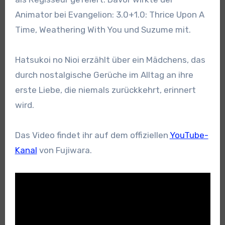
Animator bei Evangelion: 3.0+1.0: Thrice Upon A
Time, Weathering With You und Suzume mit.
Hatsukoi no Nioi erzählt über ein Mädchens, das
durch nostalgische Gerüche im Alltag an ihre
erste Liebe, die niemals zurückkehrt, erinnert
wird.
Das Video findet ihr auf dem offiziellen
YouTube-
Kanal
von Fujiwara.