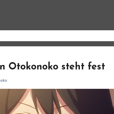
an Otokonoko steht fest
noko