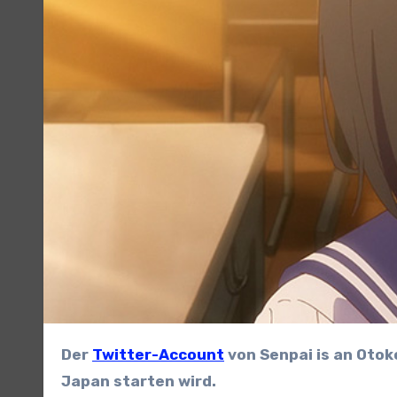
Der
Twitter-Account
von Senpai is an Oto
Japan starten wird.