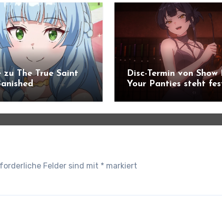
 zu The True Saint
Disc-Termin von Show
anished
Your Panties steht fes
ündigt
forderliche Felder sind mit
*
markiert