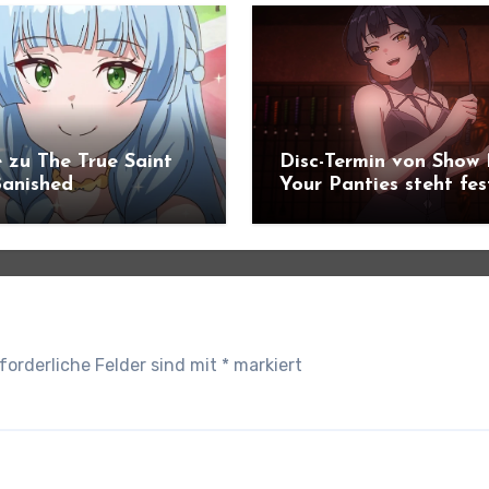
 zu The True Saint
Disc-Termin von Show
anished
Your Panties steht fes
ündigt
forderliche Felder sind mit
*
markiert