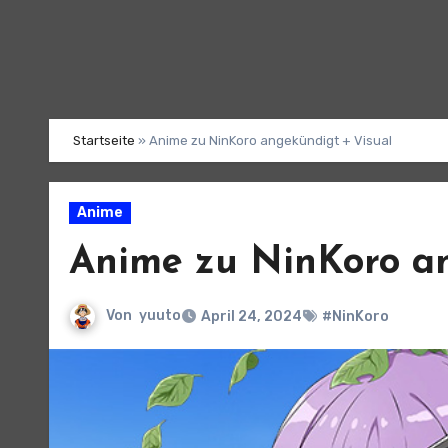
Startseite
»
Anime zu NinKoro angekündigt + Visual
Anime
Anime zu NinKoro an
Von
yuuto
April 24, 2024
#NinKoro