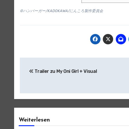
©ハンバーガー/KADOKAWA/にんころ製作委員会
Beitragsnavigation
Trailer zu My Oni Girl + Visual
Weiterlesen