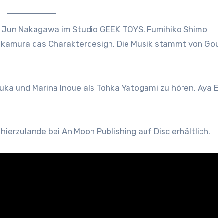
on Jun Nakagawa im Studio GEEK TOYS. Fumihiko Shimo
akamura das Charakterdesign. Die Musik stammt von Go
suka und Marina Inoue als Tohka Yatogami zu hören. Aya 
 hierzulande bei AniMoon Publishing auf Disc erhältlich.