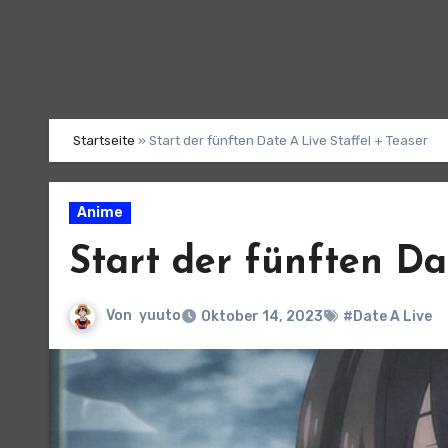
Startseite
»
Start der fünften Date A Live Staffel + Teaser
Anime
Start der fünften Da
Von
yuuto
Oktober 14, 2023
#Date A Live