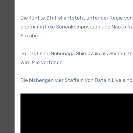
Die fünfte Staffel entsteht unter der Regie v
übernimmt die Serienkomposition und Naoto N
Sakabe.
Im Cast sind Nobunaga Shimazaki als Shidou It
wird Mio vertonen.
Die bisherigen vier Staffeln von Date A Live sind