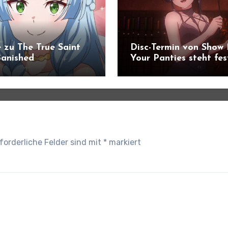
 zu The True Saint
Disc-Termin von Show
anished
Your Panties steht fes
ündigt
forderliche Felder sind mit
*
markiert