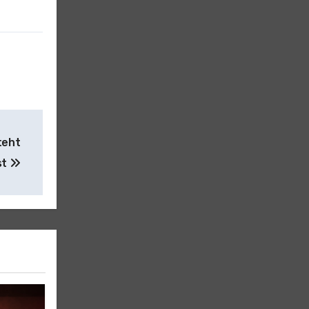
teht
st