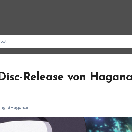
Next
Disc-Release von Hagana
ing
,
#Haganai