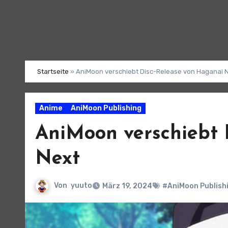
Startseite
»
AniMoon verschiebt Disc-Release von Haganai 
Anime
AniMoon Publishing
AniMoon verschiebt 
Next
Von
yuuto
März 19, 2024
#AniMoon Publish