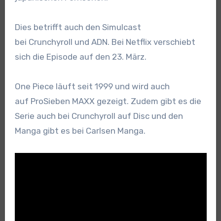
Dies betrifft auch den Simulcast
bei Crunchyroll und ADN. Bei Netflix verschiebt
sich die Episode auf den 23. März.
One Piece läuft seit 1999 und wird auch
auf ProSieben MAXX gezeigt. Zudem gibt es die
Serie auch bei Crunchyroll auf Disc und den
Manga gibt es bei Carlsen Manga.