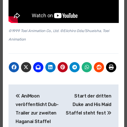
©1999 Toei Animation Co., Ltd. ©Eiichiro Oda/Shueisha, Toei
Animation
Beitragsnavigation
AniMoon
Start der dritten
veröffentlicht Dub-
Duke and His Maid
Trailer zur zweiten
Staffel steht fest
Haganai Staffel