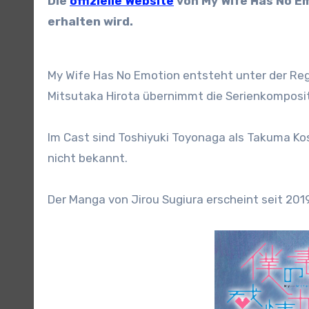
Die
offizielle Website
von My Wife Has No E
erhalten wird.
My Wife Has No Emotion entsteht unter der Reg
Mitsutaka Hirota übernimmt die Serienkomposit
Im Cast sind Toshiyuki Toyonaga als Takuma Kos
nicht bekannt.
Der Manga von Jirou Sugiura erscheint seit 201