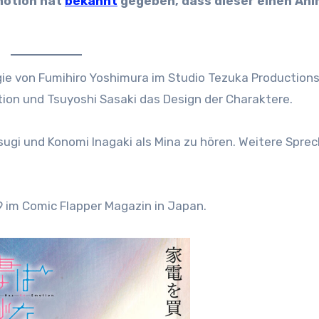
motion hat
bekannt
gegeben, dass dieser einen An
ie von Fumihiro Yoshimura im Studio Tezuka Productions
ion und Tsuyoshi Sasaki das Design der Charaktere.
ugi und Konomi Inagaki als Mina zu hören. Weitere Sprec
9 im Comic Flapper Magazin in Japan.