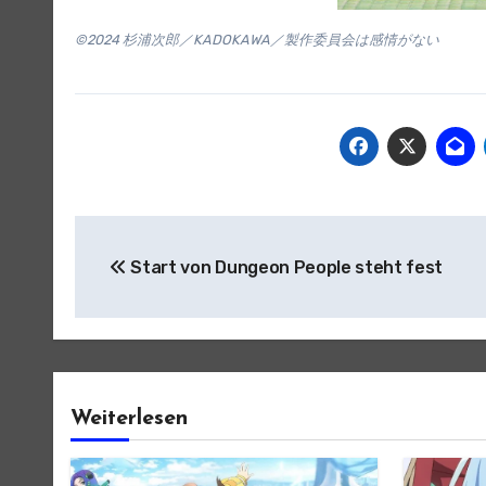
©2024 杉浦次郎／KADOKAWA／製作委員会は感情がない
Beitragsnavigation
Start von Dungeon People steht fest
Weiterlesen