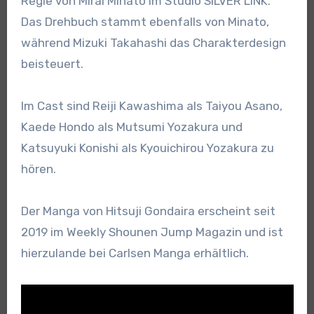
Regie von Mirai Minato im Studio SILVER LINK.
Das Drehbuch stammt ebenfalls von Minato,
während Mizuki Takahashi das Charakterdesign
beisteuert.
Im Cast sind Reiji Kawashima als Taiyou Asano,
Kaede Hondo als Mutsumi Yozakura und
Katsuyuki Konishi als Kyouichirou Yozakura zu
hören.
Der Manga von Hitsuji Gondaira erscheint seit
2019 im Weekly Shounen Jump Magazin und ist
hierzulande bei Carlsen Manga erhältlich.