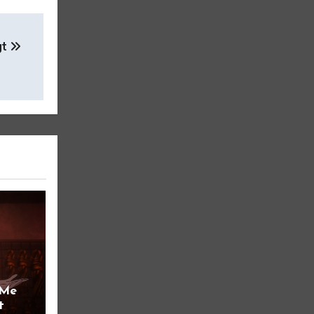
gt
 Me
t