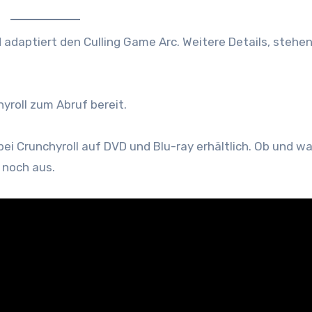
d adaptiert den Culling Game Arc. Weitere Details, stehe
hyroll zum Abruf bereit.
bei Crunchyroll auf DVD und Blu-ray erhältlich. Ob und w
 noch aus.