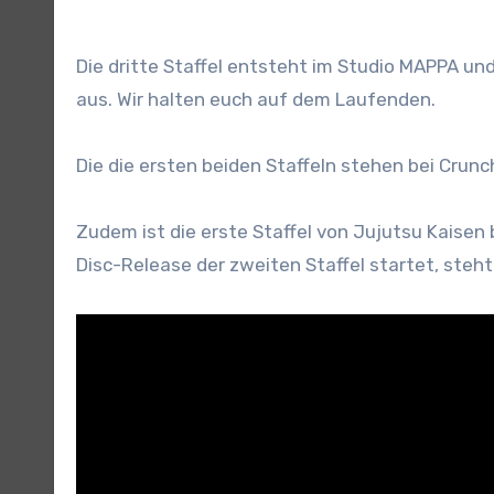
Die dritte Staffel entsteht im Studio MAPPA un
aus. Wir halten euch auf dem Laufenden.
Die die ersten beiden Staffeln stehen bei Crunc
Zudem ist die erste Staffel von Jujutsu Kaisen 
Disc-Release der zweiten Staffel startet, steht