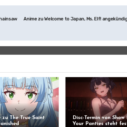
Chainsaw
Anime zu Welcome to Japan, Ms. Elf! angekündi
 zu The True Saint
Disc-Termin von Show
anished
Your Panties steht fes