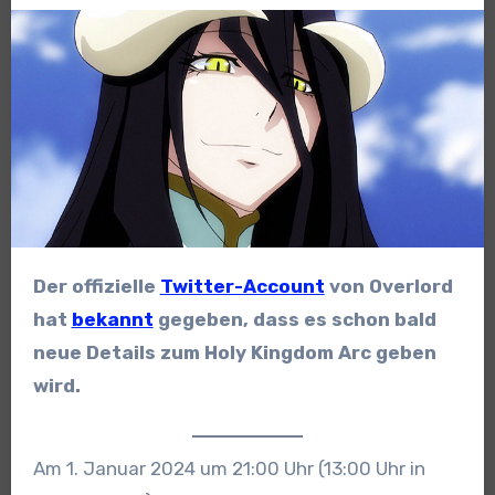
Der offizielle
Twitter-Account
von Overlord
hat
bekannt
gegeben, dass es schon bald
neue Details zum Holy Kingdom Arc geben
wird.
Am 1. Januar 2024 um 21:00 Uhr (13:00 Uhr in