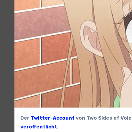
Der
Twitter-Account
von Two Sides of Voic
veröffentlicht
.