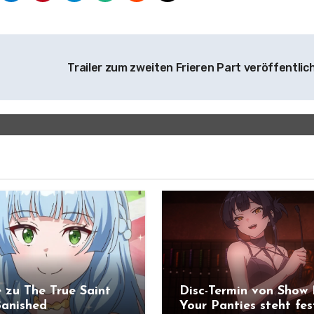
Trailer zum zweiten Frieren Part veröffentlic
 zu The True Saint
Disc-Termin von Show
anished
Your Panties steht fes