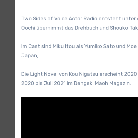
Two Sides of Voice Actor Radio entsteht unter 
Oochi übernimmt das Drehbuch und Shouko Tak
Im Cast sind Miku Itou als Yumiko Sato und Moe
Japan,
Die Light Novel von Kou Nigatsu erscheint 20
2020 bis Juli 2021 im Dengeki Maoh Magazin.