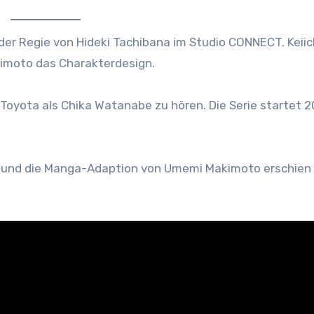
der Regie von Hideki Tachibana im Studio CONNECT. Keiic
imoto das Charakterdesign.
 Toyota als Chika Watanabe zu hören. Die Serie startet 2
20 und die Manga-Adaption von Umemi Makimoto erschien