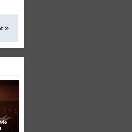
ht
 Me
t