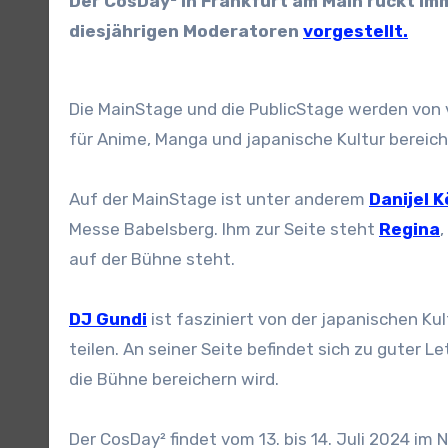
Der CosDay² in Frankfurt am Main rückt immer näher und passend dazu hat die Veranstaltung ihre
diesjährigen Moderatoren
vorgestellt.
Die MainStage und die PublicStage werden von v
für Anime, Manga und japanische Kultur bereich
Auf der MainStage ist unter anderem
Danijel K
Messe Babelsberg. Ihm zur Seite steht
Regina
auf der Bühne steht.
DJ Gundi
ist fasziniert von der japanischen Ku
teilen. An seiner Seite befindet sich zu guter L
die Bühne bereichern wird.
Der CosDay² findet vom 13. bis 14. Juli 2024 im