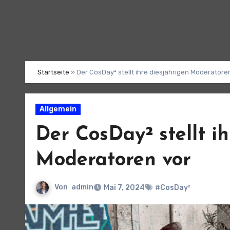
Startseite
»
Der CosDay² stellt ihre diesjährigen Moderatore
Allgemein
Der CosDay² stellt ih
Moderatoren vor
Von
admin
Mai 7, 2024
#CosDay²