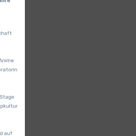
chaft
 Anime
eratorin
cStage
opkultur
nd auf