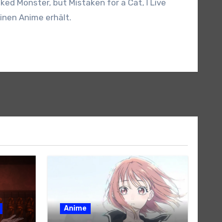
ed Monster, but Mistaken for a Cat, I Live
einen Anime erhält.
Anime