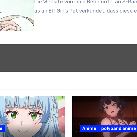
Die Website von I’m a Behemoth, an S-Rank
as an Elf Girl’s Pet verkündet, dass diese 
e
Anime
polyband anime