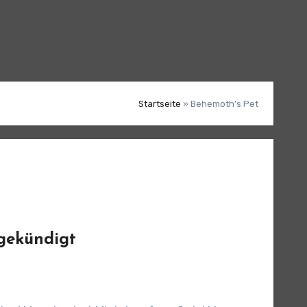
Startseite
»
Behemoth’s Pet
gekündigt