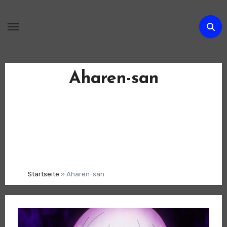
Zum
Inhalt
springen
Aharen-san
Startseite
»
Aharen-san